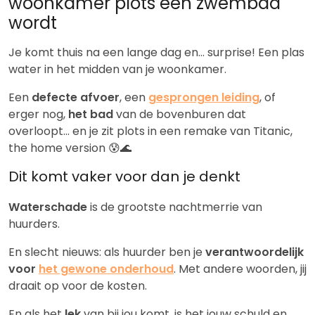
woonkamer plots een zwembad
wordt
Je komt thuis na een lange dag en… surprise! Een plas
water in het midden van je woonkamer.
Een
defecte afvoer
, een
gesprongen leiding
, of
erger nog,
het bad
van de bovenburen dat
overloopt… en je zit plots in een remake van Titanic,
the home version 😰🌊
Dit komt vaker voor dan je denkt
Waterschade
is de grootste nachtmerrie van
huurders.
En slecht nieuws: als huurder ben je
verantwoordelijk
voor
het gewone onderhoud
. Met andere woorden, jij
draait op voor de kosten.
En als het
lek
van bij jou komt, is het jouw schuld en