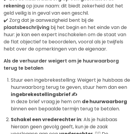
rekening
op jouw naam: dit biedt zekerheid dat het
geld veilig is in geval van een geschil.
✔️ Zorg dat je aanwezigheid bent bij de
plaatsbeschrijving
bij het begin en het einde van de
huur: je kan een expert inschakelen om de staat van
de flat objectief te beoordelen, vooral als je twijfels
hebt over de opmerkingen van de eigenaar.
Als de verhuurder weigert om je huurwaarborg
terug te betalen
Stuur een ingebrekestelling: Weigert je huisbaas de
huurwaarborg terug te geven, stuur hem dan een
ingebrekestellingsbrief ✍️
In deze brief vraag je hem om
de huurwaarborg
binnen een bepaalde termijn terug te betalen.
Schakel een vrederechter in
: Als je huisbaas
hieraan geen gevolg geeft, kun je de zaak
voorleggen aan een
vrederechter
.
🧑‍⚖️
De