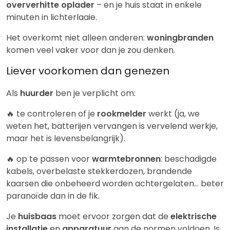
oververhitte oplader
– en je huis staat in enkele
minuten in lichterlaaie.
Het overkomt niet alleen anderen:
woningbranden
komen veel vaker voor dan je zou denken.
Liever voorkomen dan genezen
Als
huurder
ben je verplicht om:
🔥 te controleren of je
rookmelder
werkt (ja, we
weten het, batterijen vervangen is vervelend werkje,
maar het is levensbelangrijk).
🔥 op te passen voor
warmtebronnen
: beschadigde
kabels, overbelaste stekkerdozen, brandende
kaarsen die onbeheerd worden achtergelaten… beter
paranoïde dan in de fik.
Je
huisbaas
moet ervoor zorgen dat de
elektrische
installatie
en
apparatuur
aan de normen voldoen. Is