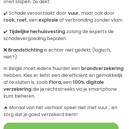
oren slapen. Ze dekt:
✔️ Schade veroorzaakt door
vuur,
maar ook door
rook, roet
, een
explosie
of verbranding zonder vlam.
✔️
Tijdelijke herhuisvesting
zolang de experts de
schadevergoeding bepalen.
❌ Brandstichting
is echter niet gedekt (logisch,
niet?).
In België moet iedere huurder een
brandverzekering
hebben. Kies er liefst een die efficiënt en gemakkelijk
af te sluiten is, zoals
Flora
, een
100% digitale
verzekering
die je rechtstreeks via je smartphone
kunt beheren.
🔥 Moraal van het verhaal: speel niet met vuur… en
zorg dat je goed verzekerd bent!