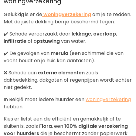
woningverzekering
Gelukkig is er de
woningverzekering
om je te redden.
Met de juiste dekking ben je beschermd tegen:
✔️ Schade veroorzaakt door
lekkage
,
overloop
,
infiltratie
of o
pstuwing
van water.
✔️ De gevolgen van
merula
(een schimmel die van
vocht houdt en je huis kan aantasten).
❌ Schade aan
externe elementen
zoals
dakbedekking, dakgoten of regenpijpen wordt echter
niet gedekt.
In België moet iedere huurder een
woningverzekering
hebben.
Kies er liefst een die efficiënt en gemakkelijk af te
sluiten is, zoals
Flora
, een
100% digitale verzekering
voor huurders
die je beschermt zonder papierwerk