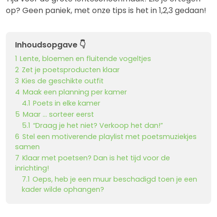
op? Geen paniek, met onze tips is het in 1,2,3 gedaan!
Inhoudsopgave 👇
1
Lente, bloemen en fluitende vogeltjes
2
Zet je poetsproducten klaar
3
Kies de geschikte outfit
4
Maak een planning per kamer
4.1
Poets in elke kamer
5
Maar … sorteer eerst
5.1
“Draag je het niet? Verkoop het dan!”
6
Stel een motiverende playlist met poetsmuziekjes
samen
7
Klaar met poetsen? Dan is het tijd voor de
inrichting!
7.1
Oeps, heb je een muur beschadigd toen je een
kader wilde ophangen?